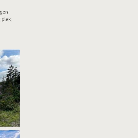
agen
e plek