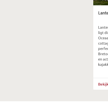
Lante
Lanter
ligt d
Oceaa
cotta
perfe
Breto
en act
kajak
Bekij