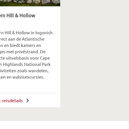
rn Hill & Hollow
n Hill & Hollow in Ingonish
irect aan de Atlantische
n en biedt kamers en
ges met privéstrand. De
cte uitvalsbasis voor Cape
n Highlands National Park
iviteiten zoals wandelen,
ken en walvisexcursies.
k reisdetails