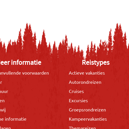
eer informatie
Reistypes
nvullende voorwaarden
Actieve vakanties
r
Autorondreizen
huur
Cruises
gen
Excursies
wij
Groepsrondreizen
he informatie
Kampeervakanties
lagen
Themareizen