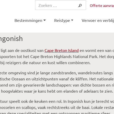
Offerte aanvr
Bestemmingen
Reistype
Vervoer en verblij
ngonish
 ligt aan de oostkust van
Cape Breton Island
en vormt een van 
poorten tot het Cape Breton Highlands National Park. Het dorp
 bij reizigers die natuur en kust willen combineren.
recte omgeving vind je lange zandstranden, wandelroutes langs
tische Oceaan en uitzichtpunten vanaf de kliffen. Het nationale
kend om zijn gevarieerde landschappen: van dichte bossen en r
 hoogvlaktes waar je kans hebt om elanden of adelaars te zien.
tuur speelt ook de keuken een rol. In Ingonish kun je terecht v
mosselen en scallops, vaak rechtstreeks uit de baai. Lokale rest
en deze specialiteiten met een ontspannen maritieme sfeer.