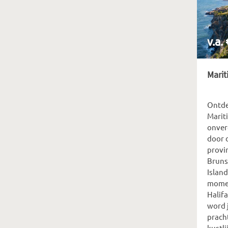
v.a.
Marit
Ontde
Marit
onverg
door 
provi
Bruns
Islan
momen
Halifa
word 
prach
kustli