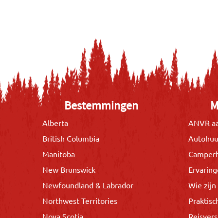
Bestemmingen
M
Alberta
ANVR aa
British Columbia
Autohuu
Manitoba
Camper
New Brunswick
Ervarin
Newfoundland & Labrador
Wie zijn 
Northwest Territories
Praktisc
Nova Scotia
Reisvers