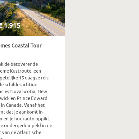
 € 1.915
imes Coastal Tour
k de betoverende
ieme Kustroute, een
etelijke 15 daagse reis
de schilderachtige
ncies Nova Scotia, New
wick en Prince Edward
d in Canada. Vanaf het
t dat je aankomt in
x en je huurauto oppikt,
je ondergedompeld in de
t van de Atlantische
jn.