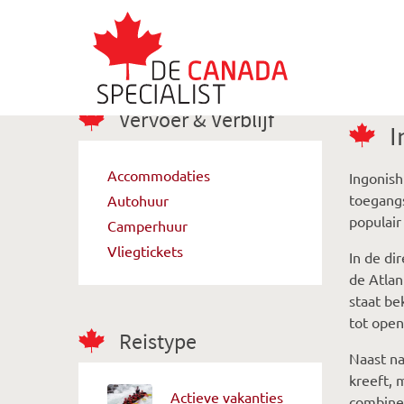
Vervoer & Verblijf
I
Accommodaties
Ingonish
toegangs
Autohuur
populair
Camperhuur
Vliegtickets
In de di
de Atlan
staat be
tot open
Reistype
Naast na
kreeft, 
Actieve vakanties
combiner