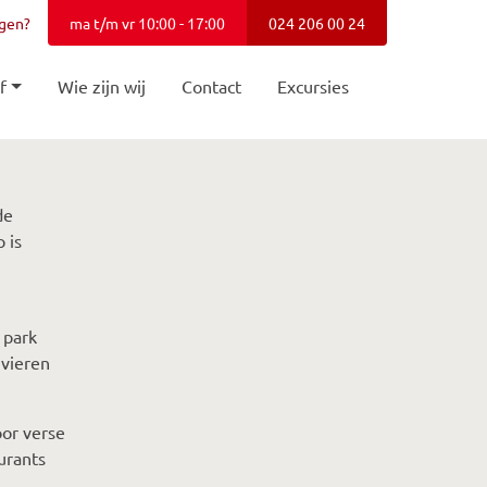
agen?
ma t/m vr 10:00 - 17:00
024 206 00 24
f
Wie zijn wij
Contact
Excursies
de
 is
 park
ivieren
oor verse
aurants