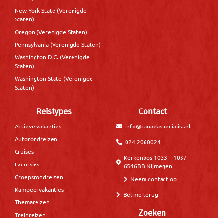
New York State (Verenigde
Staten)
Oregon (Verenigde Staten)
Pennsylvania (Verenigde Staten)
Washington D.C. (Verenigde
Staten)
Washington State (Verenigde
Staten)
Reistypes
Contact
Actieve vakanties
info@canadaspecialist.nl
Autorondreizen
024 2060024
Cruises
Kerkenbos 1033 – 1037
Excursies
6546BB Nijmegen
Groepsrondreizen
Neem contact op
Kampeervakanties
Bel me terug
Themareizen
Zoeken
Treinreizen