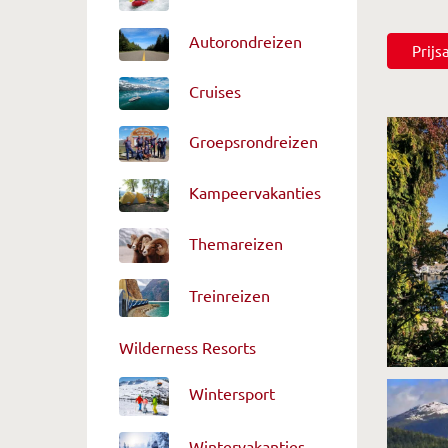
Autorondreizen
Prij
Cruises
Groepsrondreizen
Kampeervakanties
Themareizen
Treinreizen
Wilderness Resorts
Wintersport
Wintervakanties