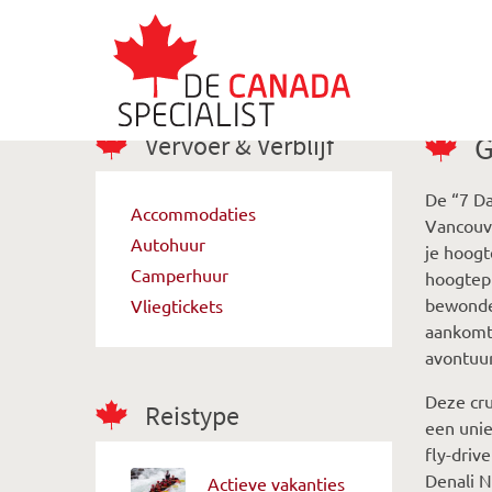
Vervoer & Verblijf
G
De “7 Da
Accommodaties
Vancouve
Autohuur
je hoogt
Camperhuur
hoogtepu
bewonder
Vliegtickets
aankomt 
avontuur
Deze cru
Reistype
een unie
fly-driv
Denali N
Actieve vakanties