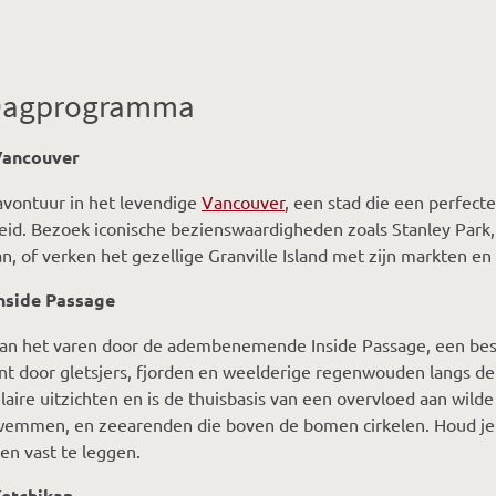
agprogramma
Vancouver
 avontuur in het levendige
Vancouver
, een stad die een perfecte
id. Bezoek iconische bezienswaardigheden zoals Stanley Park, 
n, of verken het gezellige Granville Island met zijn markten en 
Inside Passage
van het varen door de adembenemende Inside Passage, een be
t door gletsjers, fjorden en weelderige regenwouden langs de 
laire uitzichten en is de thuisbasis van een overvloed aan wilde
wemmen, en zeearenden die boven de bomen cirkelen. Houd je 
n vast te leggen.
Ketchikan