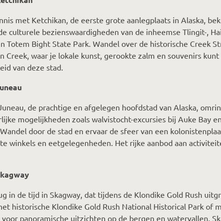
nis met Ketchikan, de eerste grote aanlegplaats in Alaska, bek
e culturele bezienswaardigheden van de inheemse Tlingit-, Hai
n Totem Bight State Park. Wandel over de historische Creek 
n Creek, waar je lokale kunst, gerookte zalm en souvenirs kunt
heid van deze stad.
Juneau
uneau, de prachtige en afgelegen hoofdstad van Alaska, omri
lijke mogelijkheden zoals walvistocht-excursies bij Auke Bay 
. Wandel door de stad en ervaar de sfeer van een kolonistenplaa
e winkels en eetgelegenheden. Het rijke aanbod aan activite
Skagway
ug in de tijd in Skagway, dat tijdens de Klondike Gold Rush uitg
et historische Klondike Gold Rush National Historical Park of
n voor panoramische uitzichten op de bergen en watervallen. S