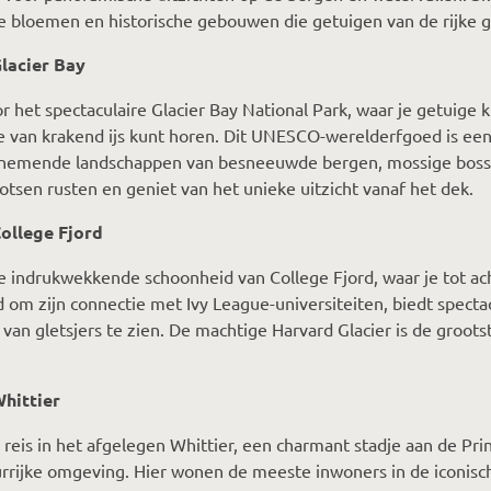
e bloemen en historische gebouwen die getuigen van de rijke g
Glacier Bay
r het spectaculaire Glacier Bay National Park, waar je getuige k
 van krakend ijs kunt horen. Dit UNESCO-werelderfgoed is een
emende landschappen van besneeuwde bergen, mossige bossen 
hotsen rusten en geniet van het unieke uitzicht vanaf het dek.
College Fjord
e indrukwekkende schoonheid van College Fjord, waar je tot acht g
om zijn connectie met Ivy League-universiteiten, biedt specta
 van gletsjers te zien. De machtige Harvard Glacier is de groo
Whittier
e reis in het afgelegen Whittier, een charmant stadje aan de Pr
rrijke omgeving. Hier wonen de meeste inwoners in de iconisch