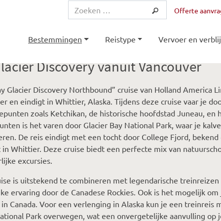
Offerte aanvr
Bestemmingen
Reistype
Vervoer en verblij
lacier Discovery vanuit Vancouver
y Glacier Discovery Northbound” cruise van Holland America Line
r en eindigt in Whittier, Alaska. Tijdens deze cruise vaar je
epunten zoals Ketchikan, de historische hoofdstad Juneau, en
nten is het varen door Glacier Bay National Park, waar je kalve
en. De reis eindigt met een tocht door College Fjord, bekend 
in Whittier. Deze cruise biedt een perfecte mix van natuursc
lijke excursies.
ise is uitstekend te combineren met legendarische treinreizen
ke ervaring door de Canadese Rockies. Ook is het mogelijk om 
e in Canada. Voor een verlenging in Alaska kun je een treinreis
ational Park overwegen, wat een onvergetelijke aanvulling op je 