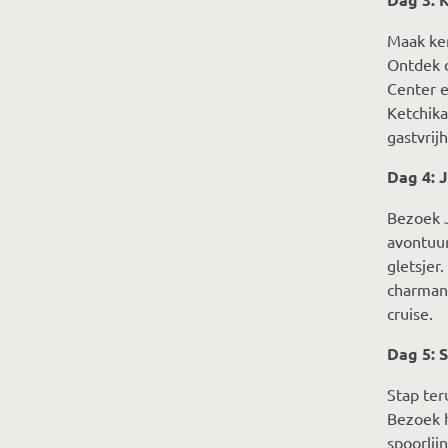
Maak ken
Ontdek d
Center e
Ketchika
gastvrij
Dag 4: 
Bezoek J
avontuur
gletsjer
charmant
cruise.
Dag 5: 
Stap ter
Bezoek h
spoorlij