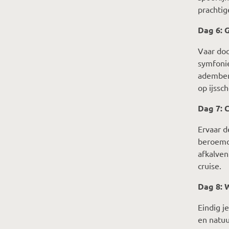
prachtig
Dag 6: 
Vaar doo
symfonie
ademben
op ijssc
Dag 7: 
Ervaar d
beroemd 
afkalven
cruise.
Dag 8: 
Eindig j
en natuu