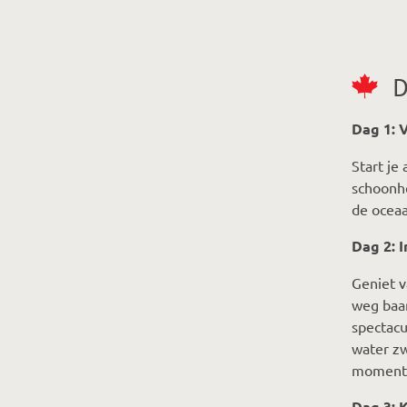
D
Dag 1: 
Start je
schoonhe
de oceaa
Dag 2: 
Geniet 
weg baan
spectacu
water z
momente
Dag 3: 