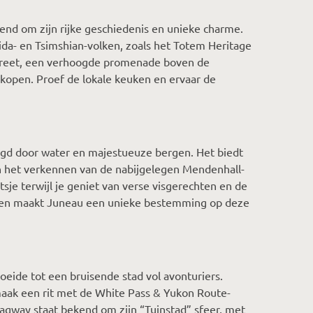
end om zijn rijke geschiedenis en unieke charme.
da- en Tsimshian-volken, zoals het Totem Heritage
Street, een verhoogde promenade boven de
 kopen. Proef de lokale keuken en ervaar de
ngd door water en majestueuze bergen. Het biedt
en het verkennen van de nabijgelegen Mendenhall-
tsje terwijl je geniet van verse visgerechten en de
iten maakt Juneau een unieke bestemming op deze
roeide tot een bruisende stad vol avonturiers.
 maak een rit met de White Pass & Yukon Route-
kagway staat bekend om zijn “Tuinstad” sfeer, met