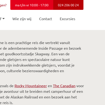
agen?
ma t/m vr 10:00 - 17:00
024 206 00 24
f
Wie zijn wij
Contact
Excursies
 is een prachtige reis die vertrekt vanuit
 door de adembenemende Inside Passage en bezoek
 het goudkoortsstadje Skagway. Een van de
nde gletsjers en spectaculaire natuur kunt
om zijn indrukwekkende gletsjers, voordat je
hoon, culturele bezienswaardigheden en
 zoals de
Rocky Mountaineer
en
The Canadian
voor
je avontuur uit te breiden met camperhuur of een
 met de Alaskan Railroad en een bezoek aan het
reis is.