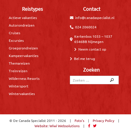
Reistypes
Contact
Actieve vakanties
info@canadaspecialist.nl
Autorondreizen
024 2060024
Cruises
Kerkenbos 1033 – 1037
Excursies
6546BB Nijmegen
Groepsrondreizen
Neem contact op
Kampeervakanties
Bel me terug
Themareizen
Zoeken
Treinreizen
Wilderness Resorts
Wintersport
Wintervakanties
© De Canada Specialist
2011 - 2026
|
Foto's
|
Privacy Policy
|
Website: Wiwi Websolutions
|