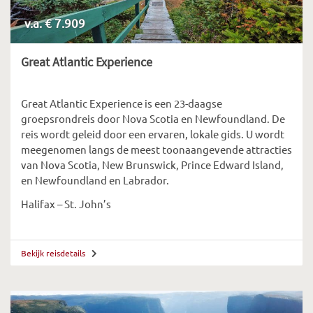
v.a. € 7.909
Great Atlantic Experience
Great
Atlantic
Experience
is een 23-daagse
groepsrondreis door Nova
Scotia
en Newfou
ndland.
De
reis wordt geleid door een ervaren, lokale gids. U wordt
meegenomen langs
de meest toonaangevende attracties
van Nova
Scotia,
New
Brunswick
, Prince Edward Island,
en
Newfoundland
en
Labrador.
Halifax – St. John’s
Bekijk reisdetails