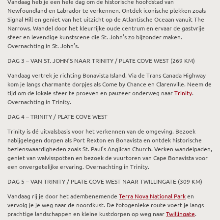
Vandaag heb je een hele dag om de historische hoofdstad van
Newfoundland en Labrador te verkennen. Ontdek iconische plekken zoals
Signal Hill en geniet van het uitzicht op de Atlantische Oceaan vanuit The
Narrows. Wandel door het kleurrijke oude centrum en ervaar de gastvrije
sfeer en levendige kunstscene die St. John’s zo bijzonder maken.
Overnachting in St. John’s.
DAG 3 – VAN ST. JOHN’S NAAR TRINITY / PLATE COVE WEST (269 KM)
Vandaag vertrek je richting Bonavista Island. Via de Trans Canada Highway
kom je langs charmante dorpjes als Come by Chance en Clarenville. Neem de
tijd om de lokale sfeer te proeven en pauzeer onderweg naar
Trinity
.
Overnachting in Trinity.
DAG 4 – TRINITY / PLATE COVE WEST
Trinity is dé uitvalsbasis voor het verkennen van de omgeving. Bezoek
nabijgelegen dorpen als Port Rexton en Bonavista en ontdek historische
bezienswaardigheden zoals St. Paul’s Anglican Church. Verken wandelpaden,
geniet van walvisspotten en bezoek de vuurtoren van Cape Bonavista voor
een onvergetelijke ervaring. Overnachting in Trinity.
DAG 5 – VAN TRINITY / PLATE COVE WEST NAAR TWILLINGATE (309 KM)
Vandaag rij je door het adembenemende
Terra Nova National Park
en
vervolg je je weg naar de noordkust. De fotogenieke route voert je langs
prachtige landschappen en kleine kustdorpen op weg naar
Twillingate
.