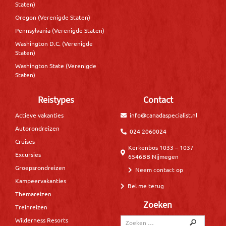
Staten)
Oregon (Verenigde Staten)
Pennsylvania (Verenigde Staten)
Washington D.C. (Verenigde
Staten)
Washington State (Verenigde
Staten)
Reistypes
Contact
Actieve vakanties
info@canadaspecialist.nl
Autorondreizen
024 2060024
Cruises
Kerkenbos 1033 – 1037
Excursies
6546BB Nijmegen
Groepsrondreizen
Neem contact op
Kampeervakanties
Bel me terug
Themareizen
Zoeken
Treinreizen
Wilderness Resorts