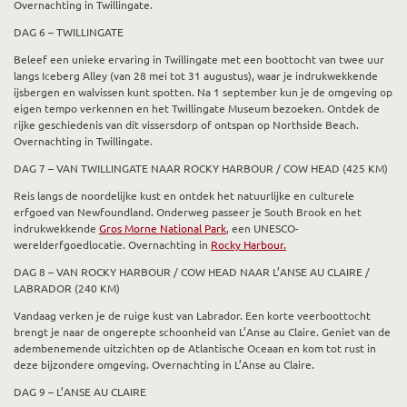
Overnachting in Twillingate.
DAG 6 – TWILLINGATE
Beleef een unieke ervaring in Twillingate met een boottocht van twee uur
langs Iceberg Alley (van 28 mei tot 31 augustus), waar je indrukwekkende
ijsbergen en walvissen kunt spotten. Na 1 september kun je de omgeving op
eigen tempo verkennen en het Twillingate Museum bezoeken. Ontdek de
rijke geschiedenis van dit vissersdorp of ontspan op Northside Beach.
Overnachting in Twillingate.
DAG 7 – VAN TWILLINGATE NAAR ROCKY HARBOUR / COW HEAD (425 KM)
Reis langs de noordelijke kust en ontdek het natuurlijke en culturele
erfgoed van Newfoundland. Onderweg passeer je South Brook en het
indrukwekkende
Gros Morne National Park
, een UNESCO-
werelderfgoedlocatie. Overnachting in
Rocky Harbour.
DAG 8 – VAN ROCKY HARBOUR / COW HEAD NAAR L’ANSE AU CLAIRE /
LABRADOR (240 KM)
Vandaag verken je de ruige kust van Labrador. Een korte veerboottocht
brengt je naar de ongerepte schoonheid van L’Anse au Claire. Geniet van de
adembenemende uitzichten op de Atlantische Oceaan en kom tot rust in
deze bijzondere omgeving. Overnachting in L’Anse au Claire.
DAG 9 – L’ANSE AU CLAIRE