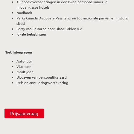
13 hotelovernachtingen in een twee persoons kamer in
middenklasse hotels
roadbook
Parks Canada Discovery Pass (entree tot nationale parken en historic
sites)
Ferry van St Barbe naar Blanc Sablon v.v.
lokale belastingen
Niet Inbegrepen
Autohuur
Vluchten
Maaltijden
Uitgaven van persoonlijke aard
Reis en annuleringsverzekering
Prijsaanvraag