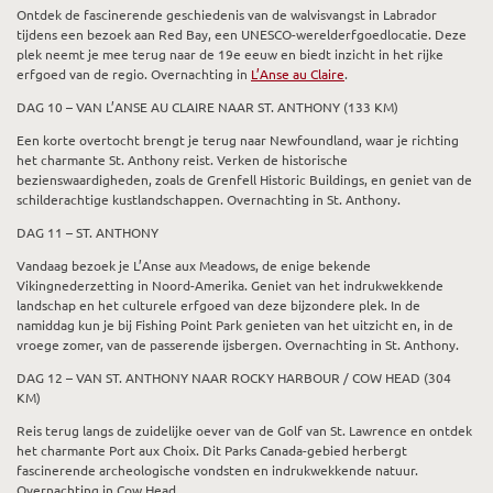
Ontdek de fascinerende geschiedenis van de walvisvangst in Labrador
tijdens een bezoek aan Red Bay, een UNESCO-werelderfgoedlocatie. Deze
plek neemt je mee terug naar de 19e eeuw en biedt inzicht in het rijke
erfgoed van de regio. Overnachting in
L’Anse au Claire
.
DAG 10 – VAN L’ANSE AU CLAIRE NAAR ST. ANTHONY (133 KM)
Een korte overtocht brengt je terug naar Newfoundland, waar je richting
het charmante St. Anthony reist. Verken de historische
bezienswaardigheden, zoals de Grenfell Historic Buildings, en geniet van de
schilderachtige kustlandschappen. Overnachting in St. Anthony.
DAG 11 – ST. ANTHONY
Vandaag bezoek je L’Anse aux Meadows, de enige bekende
Vikingnederzetting in Noord-Amerika. Geniet van het indrukwekkende
landschap en het culturele erfgoed van deze bijzondere plek. In de
namiddag kun je bij Fishing Point Park genieten van het uitzicht en, in de
vroege zomer, van de passerende ijsbergen. Overnachting in St. Anthony.
DAG 12 – VAN ST. ANTHONY NAAR ROCKY HARBOUR / COW HEAD (304
KM)
Reis terug langs de zuidelijke oever van de Golf van St. Lawrence en ontdek
het charmante Port aux Choix. Dit Parks Canada-gebied herbergt
fascinerende archeologische vondsten en indrukwekkende natuur.
Overnachting in Cow Head.