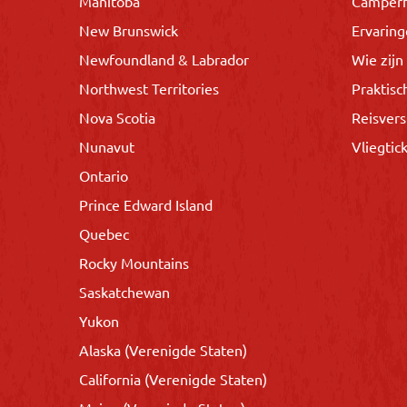
Manitoba
Camper
New Brunswick
Ervarin
Newfoundland & Labrador
Wie zijn 
Northwest Territories
Praktisc
Nova Scotia
Reisvers
Nunavut
Vliegtic
Ontario
Prince Edward Island
Quebec
Rocky Mountains
Saskatchewan
Yukon
Alaska (Verenigde Staten)
California (Verenigde Staten)