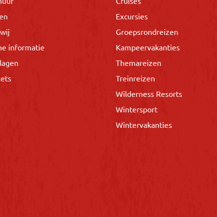
huur
Cruises
gen
Excursies
wij
Groepsrondreizen
he informatie
Kampeervakanties
lagen
Themareizen
kets
Treinreizen
Wilderness Resorts
Wintersport
Wintervakanties