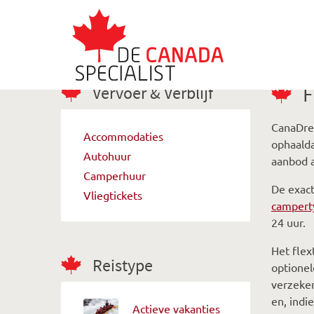
Vervoer & Verblijf
F
CanaDrea
Accommodaties
ophaalda
Autohuur
aanbod a
Camperhuur
De exact
Vliegtickets
campert
24 uur.
Het flex
Reistype
optionel
verzeker
en, indi
Actieve vakanties