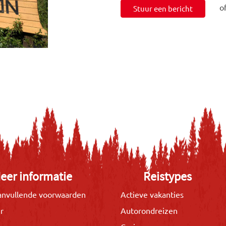
o
Stuur een bericht
eer informatie
Reistypes
nvullende voorwaarden
Actieve vakanties
r
Autorondreizen