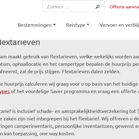
Offerte aanvr
Bestemmingen
Reistype
Vervoer en verblij
lextarieven
m maakt gebruik van flextarieven, welke wekelijks worden aa
tum, ophaallocatie en het campertype bepalen de huurprijs pe
fneemt, zal de prijs stijgen. Flextarieven dalen zelden.
e huurprijs calculeren wij graag voor u op basis van het huidige
ypes
of het voordelige Saver programma en vraag een offerte 
tarief is inclusief schade- en aansprakelijkheidsverzekering to
e zaken zijn niet inbegrepen bij het flextarief. Wij offreren u d
ingen camperinventaris, persoonlijke inventarissen, gewenst en
en van toepassing, one way kosten.