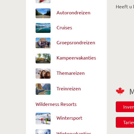
Heeft u 
Autorondreizen
Cruises
Groepsrondreizen
Kampeervakanties
Themareizen
Treinreizen
M
Wilderness Resorts
Inve
Wintersport
Tari
Wintervakanties