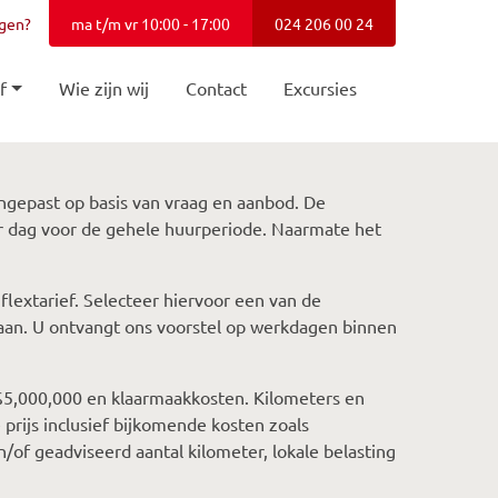
agen?
ma t/m vr 10:00 - 17:00
024 206 00 24
f
Wie zijn wij
Contact
Excursies
ngepast op basis van vraag en aanbod. De
r dag voor de gehele huurperiode. Naarmate het
 flextarief. Selecteer hiervoor een van de
aan. U ontvangt ons voorstel op werkdagen binnen
t $5,000,000 en klaarmaakkosten. Kilometers en
e prijs inclusief bijkomende kosten zoals
/of geadviseerd aantal kilometer, lokale belasting