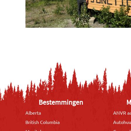
Bestemmingen
M
Alberta
ANVR aa
British Columbia
Autohuu