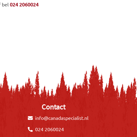
f bel
024 2060024
Contact
info@canadaspecialist.nl
024 2060024