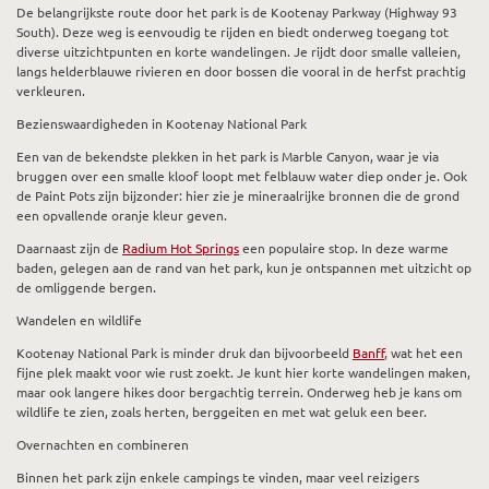
De belangrijkste route door het park is de Kootenay Parkway (Highway 93
South). Deze weg is eenvoudig te rijden en biedt onderweg toegang tot
diverse uitzichtpunten en korte wandelingen. Je rijdt door smalle valleien,
langs helderblauwe rivieren en door bossen die vooral in de herfst prachtig
verkleuren.
Bezienswaardigheden in Kootenay National Park
Een van de bekendste plekken in het park is Marble Canyon, waar je via
bruggen over een smalle kloof loopt met felblauw water diep onder je. Ook
de Paint Pots zijn bijzonder: hier zie je mineraalrijke bronnen die de grond
een opvallende oranje kleur geven.
Daarnaast zijn de
Radium Hot Springs
een populaire stop. In deze warme
baden, gelegen aan de rand van het park, kun je ontspannen met uitzicht op
de omliggende bergen.
Wandelen en wildlife
Kootenay National Park is minder druk dan bijvoorbeeld
Banff
, wat het een
fijne plek maakt voor wie rust zoekt. Je kunt hier korte wandelingen maken,
maar ook langere hikes door bergachtig terrein. Onderweg heb je kans om
wildlife te zien, zoals herten, berggeiten en met wat geluk een beer.
Overnachten en combineren
Binnen het park zijn enkele campings te vinden, maar veel reizigers