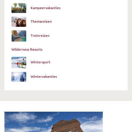
Kampeervakanties
Themareizen
Treinreizen
Wilderness Resorts
Wintersport
Wintervakanties