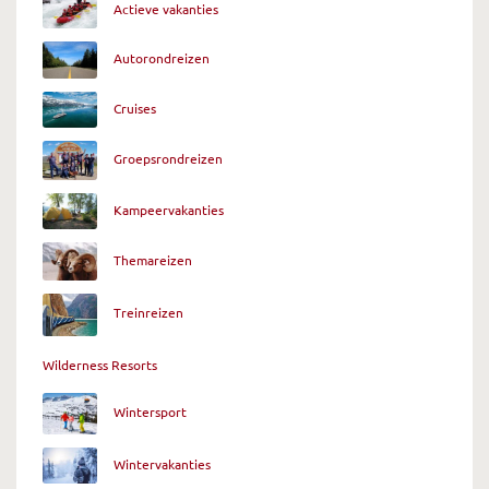
Actieve vakanties
Autorondreizen
Cruises
Groepsrondreizen
Kampeervakanties
Themareizen
Treinreizen
Wilderness Resorts
Wintersport
Wintervakanties