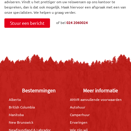
adviseren. Vindt u het prettiger om uw reiswensen op ons kantoor te
bespreken, dan is dat ook mogelijk. Maak hiervoor een afspraak met een van
onze specialisten. We helpen u graag verder.
Stuur een bericht
of bel
024 2060024
Bestemmingen
Meer informatie
Alberta
ANVR aanvullende voorwaarden
British Columbia
Autohuur
Manitoba
Camperhuur
New Brunswick
Ervaringen
Newfoundland & Labrador
Wie zijn wij