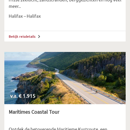
meer..
Halifax – Halifax
Bekijk reisdetails
v.a. € 1.915
Maritimes Coastal Tour
Ontdek de betoverende Maritieme Kustroute, een