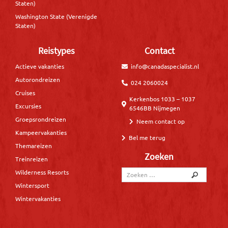
Staten)
Washington State (Verenigde
Staten)
Reistypes
Contact
Actieve vakanties
info@canadaspecialist.nl
Autorondreizen
024 2060024
Cruises
Kerkenbos 1033 – 1037
Excursies
6546BB Nijmegen
Groepsrondreizen
Neem contact op
Kampeervakanties
Bel me terug
Themareizen
Zoeken
Treinreizen
Wilderness Resorts
Wintersport
Wintervakanties