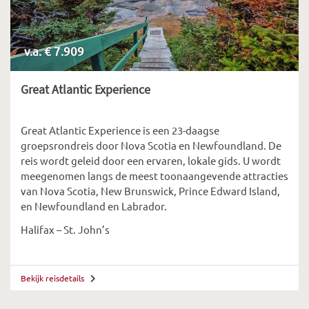
v.a. € 7.909
Great Atlantic Experience
Great
Atlantic
Experience
is een 23-daagse
groepsrondreis door Nova
Scotia
en Newfou
ndland.
De
reis wordt geleid door een ervaren, lokale gids. U wordt
meegenomen langs
de meest toonaangevende attracties
van Nova
Scotia,
New
Brunswick
, Prince Edward Island,
en
Newfoundland
en
Labrador.
Halifax – St. John’s
Bekijk reisdetails