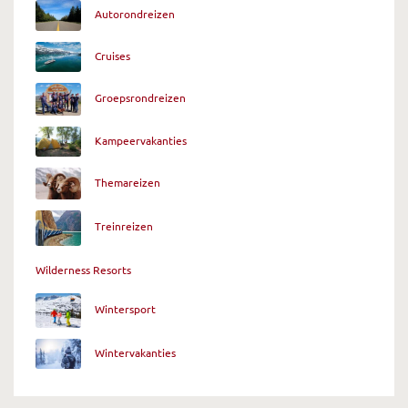
Autorondreizen
Cruises
Groepsrondreizen
Kampeervakanties
Themareizen
Treinreizen
Wilderness Resorts
Wintersport
Wintervakanties