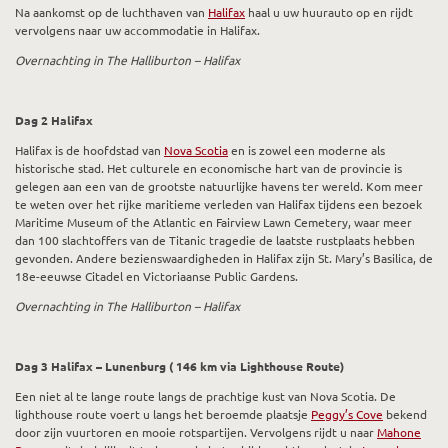
Na aankomst op de luchthaven van
Halifax
haal u uw huurauto op en rijdt
vervolgens naar uw accommodatie in Halifax.
Overnachting in The Halliburton – Halifax
Dag 2 Halifax
Halifax is de hoofdstad van
Nova Scotia
en is zowel een moderne als
historische stad. Het culturele en economische hart van de provincie is
gelegen aan een van de grootste natuurlijke havens ter wereld. Kom meer
te weten over het rijke maritieme verleden van Halifax tijdens een bezoek
Maritime Museum of the Atlantic en Fairview Lawn Cemetery, waar meer
dan 100 slachtoffers van de Titanic tragedie de laatste rustplaats hebben
gevonden. Andere bezienswaardigheden in Halifax zijn St. Mary’s Basilica, de
18e-eeuwse Citadel en Victoriaanse Public Gardens.
Overnachting in The Halliburton – Halifax
Dag 3 Halifax – Lunenburg ( 146 km via Lighthouse Route)
Een niet al te lange route langs de prachtige kust van Nova Scotia. De
lighthouse route voert u langs het beroemde plaatsje
Peggy’s Cove
bekend
door zijn vuurtoren en mooie rotspartijen. Vervolgens rijdt u naar
Mahone