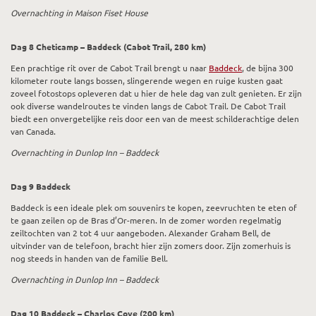
Overnachting in Maison Fiset House
Dag 8 Cheticamp – Baddeck (Cabot Trail, 280 km)
Een prachtige rit over de Cabot Trail brengt u naar
Baddeck
, de bijna 300
kilometer route langs bossen, slingerende wegen en ruige kusten gaat
zoveel fotostops opleveren dat u hier de hele dag van zult genieten. Er zijn
ook diverse wandelroutes te vinden langs de Cabot Trail. De Cabot Trail
biedt een onvergetelijke reis door een van de meest schilderachtige delen
van Canada.
Overnachting in Dunlop Inn – Baddeck
Dag 9 Baddeck
Baddeck is een ideale plek om souvenirs te kopen, zeevruchten te eten of
te gaan zeilen op de Bras d’Or-meren. In de zomer worden regelmatig
zeiltochten van 2 tot 4 uur aangeboden. Alexander Graham Bell, de
uitvinder van de telefoon, bracht hier zijn zomers door. Zijn zomerhuis is
nog steeds in handen van de familie Bell.
Overnachting in Dunlop Inn – Baddeck
Dag 10 Baddeck – Charlos Cove (200 km)