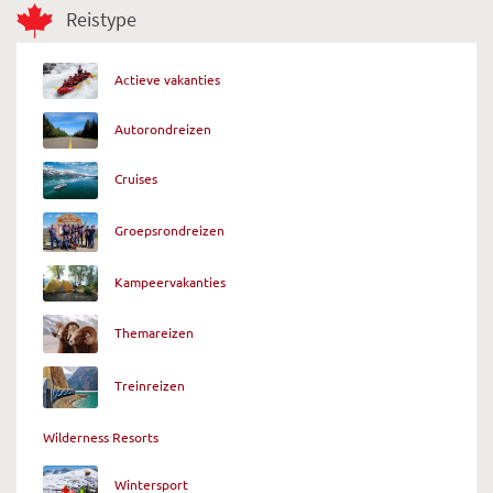
Reistype
Actieve vakanties
Autorondreizen
Cruises
Groepsrondreizen
Kampeervakanties
Themareizen
Treinreizen
Wilderness Resorts
Wintersport