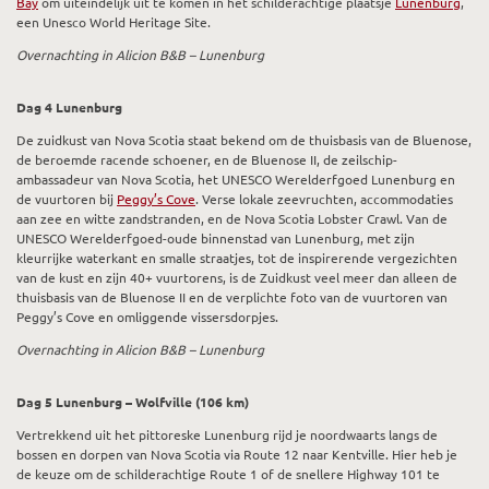
Bay
om uiteindelijk uit te komen in het schilderachtige plaatsje
Lunenburg
,
een Unesco World Heritage Site.
Overnachting in Alicion B&B – Lunenburg
Dag 4 Lunenburg
De zuidkust van Nova Scotia staat bekend om de thuisbasis van de Bluenose,
de beroemde racende schoener, en de Bluenose II, de zeilschip-
ambassadeur van Nova Scotia, het UNESCO Werelderfgoed Lunenburg en
de vuurtoren bij
Peggy’s Cove
. Verse lokale zeevruchten, accommodaties
aan zee en witte zandstranden, en de Nova Scotia Lobster Crawl. Van de
UNESCO Werelderfgoed-oude binnenstad van Lunenburg, met zijn
kleurrijke waterkant en smalle straatjes, tot de inspirerende vergezichten
van de kust en zijn 40+ vuurtorens, is de Zuidkust veel meer dan alleen de
thuisbasis van de Bluenose II en de verplichte foto van de vuurtoren van
Peggy’s Cove en omliggende vissersdorpjes.
Overnachting in Alicion B&B – Lunenburg
Dag 5 Lunenburg – Wolfville (106 km)
Vertrekkend uit het pittoreske Lunenburg rijd je noordwaarts langs de
bossen en dorpen van Nova Scotia via Route 12 naar Kentville. Hier heb je
de keuze om de schilderachtige Route 1 of de snellere Highway 101 te