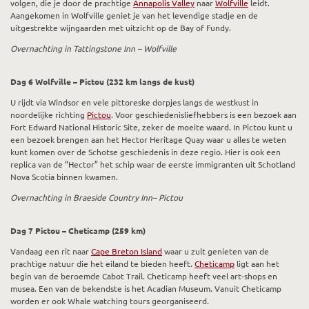
volgen, die je door de prachtige
Annapolis Valley
naar
Wolfville
leidt.
Aangekomen in Wolfville geniet je van het levendige stadje en de
uitgestrekte wijngaarden met uitzicht op de Bay of Fundy.
Overnachting in Tattingstone Inn – Wolfville
Dag 6 Wolfville – Pictou (232 km langs de kust)
U rijdt via Windsor en vele pittoreske dorpjes langs de westkust in
noordelijke richting
Pictou
. Voor geschiedenisliefhebbers is een bezoek aan
Fort Edward National Historic Site, zeker de moeite waard. In Pictou kunt u
een bezoek brengen aan het Hector Heritage Quay waar u alles te weten
kunt komen over de Schotse geschiedenis in deze regio. Hier is ook een
replica van de “Hector” het schip waar de eerste immigranten uit Schotland
Nova Scotia binnen kwamen.
Overnachting in Braeside Country Inn– Pictou
Dag 7 Pictou – Cheticamp (259 km)
Vandaag een rit naar
Cape Breton Island
waar u zult genieten van de
prachtige natuur die het eiland te bieden heeft.
Cheticamp
ligt aan het
begin van de beroemde Cabot Trail. Cheticamp heeft veel art-shops en
musea. Een van de bekendste is het Acadian Museum. Vanuit Cheticamp
worden er ook Whale watching tours georganiseerd.