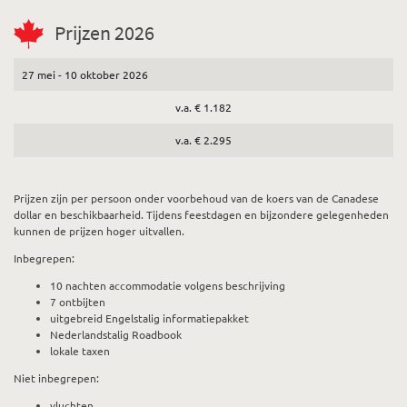
Prijzen 2026
27 mei - 10 oktober 2026
v.a. € 1.182
v.a. € 2.295
Prijzen zijn per persoon onder voorbehoud van de koers van de Canadese
dollar en beschikbaarheid. Tijdens feestdagen en bijzondere gelegenheden
kunnen de prijzen hoger uitvallen.
Inbegrepen:
10 nachten accommodatie volgens beschrijving
7 ontbijten
uitgebreid Engelstalig informatiepakket
Nederlandstalig Roadbook
lokale taxen
Niet inbegrepen:
vluchten