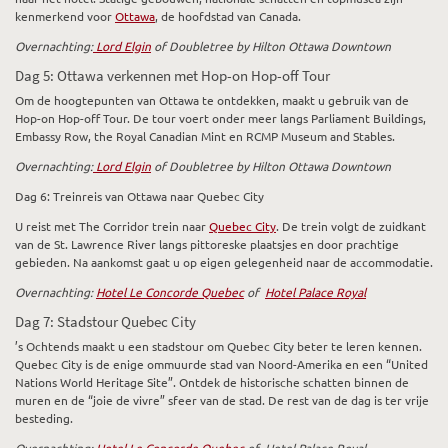
kenmerkend voor
Ottawa
, de hoofdstad van Canada.
Overnachting:
Lord Elgin
of Doubletree by Hilton Ottawa Downtown
Dag 5: Ottawa verkennen met Hop-on Hop-off Tour
Om de hoogtepunten van Ottawa te ontdekken, maakt u gebruik van de
Hop-on Hop-off Tour. De tour voert onder meer langs Parliament Buildings,
Embassy Row, the Royal Canadian Mint en RCMP Museum and Stables.
Overnachting:
Lord Elgin
of Doubletree by Hilton Ottawa Downtown
Dag 6: Treinreis van Ottawa naar Quebec City
U reist met The Corridor trein naar
Quebec City
. De trein volgt de zuidkant
van de St. Lawrence River langs pittoreske plaatsjes en door prachtige
gebieden. Na aankomst gaat u op eigen gelegenheid naar de accommodatie.
Overnachting:
Hotel Le Concorde Quebec
of
Hotel Palace Royal
Dag 7: Stadstour Quebec City
’s Ochtends maakt u een stadstour om Quebec City beter te leren kennen.
Quebec City is de enige ommuurde stad van Noord-Amerika en een “United
Nations World Heritage Site”. Ontdek de historische schatten binnen de
muren en de “joie de vivre” sfeer van de stad. De rest van de dag is ter vrije
besteding.
Overnachting:
Hotel Le Concorde Quebec
of Hotel Palace Royal