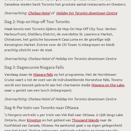
Canadese steden bezit Toronto het grootste aantal restaurants en theaters.
Overnachting:
Chelsea Hotel
of
Holiday Inn Toronto downtown Centre
Dag 2: Hop-on Hop-off Tour Toronto
Maak kennis met Toronto tijdens de Hop-On Hop-Off City Tour. Verken
Harbourfront, Distillery District, de overdekte St. Lawrence Market,
Chinatown, het gotische bouwwerk Casa Loma en de gezellige wijk
Kensington Market. Entree voor de CN Tower is inbegrepen en biedt
prachtig uitzicht over de stad.
Overnachting: Chelsea Hotel of Holiday Inn Toronto downtown Centre
Dag 3: Dagexcursie Niagara Falls
Vandaag staan de
Niagara Falls
op het programma. Met de Hornblower
Cruise vaart u tot de voet van de indrukwekkende Horseshoe Falls. Tevens
wordt een bezoek gebracht aan het charmante stadje
Niagara-on-the-Lake,
waar u geniet van een lunch (inbegrepen).
Overnachting: Chelsea Hotel of Holiday Inn Toronto downtown Centre
Dag 4: Per trein van Toronto naar Ottawa
’s Morgens vertrekt u per trein van VIA Rail naar Ottawa. U rijdt langs Lake
Ontario, door
Kingston
en het gebied van
Thousand Islands
naar de
hoofdstad van Canada, Ottawa. Na aankomst gaat u op eigen gelegenheid
naar het hotel. Statige gebouwen, nationale schatten en topmusea zijn