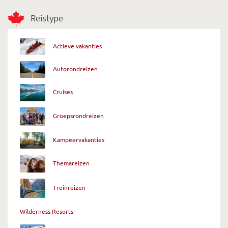
Reistype
Actieve vakanties
Autorondreizen
Cruises
Groepsrondreizen
Kampeervakanties
Themareizen
Treinreizen
Wilderness Resorts