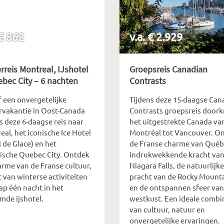
 € 862
v.a. € 2.929
rreis Montreal, IJshotel
Groepsreis Canadian
bec City – 6 nachten
Contrasts
f een onvergetelijke
Tijdens deze 15-daagse Can
rvakantie in Oost-Canada
Contrasts groepsreis doorkr
s deze 6-daagse reis naar
het uitgestrekte Canada va
al, het iconische Ice Hotel
Montréal tot Vancouver. O
 de Glace) en het
de Franse charme van Québ
rische Quebec City. Ontdek
indrukwekkende kracht van
arme van de Franse cultuur,
Niagara Falls, de natuurlijke
 van winterse activiteiten
pracht van de Rocky Mount
ap één nacht in het
en de ontspannen sfeer van
mde ijshotel.
westkust. Een ideale combi
van cultuur, natuur en
onvergetelijke ervaringen.