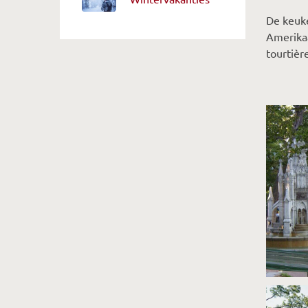
De keuke
Amerikaa
tourtièr