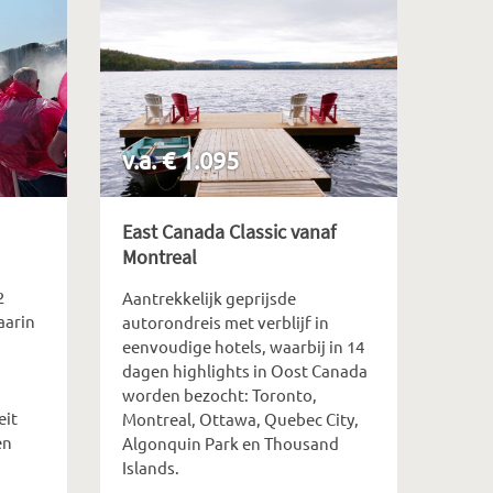
v.a. € 1.095
East Canada Classic vanaf
Montreal
2
Aantrekkelijk geprijsde
aarin
autorondreis met verblijf in
eenvoudige hotels, waarbij in 14
dagen highlights in Oost Canada
worden bezocht: Toronto,
eit
Montreal, Ottawa, Quebec City,
en
Algonquin Park en Thousand
Islands.