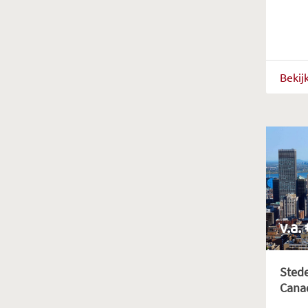
Bekij
v.a.
Stede
Cana