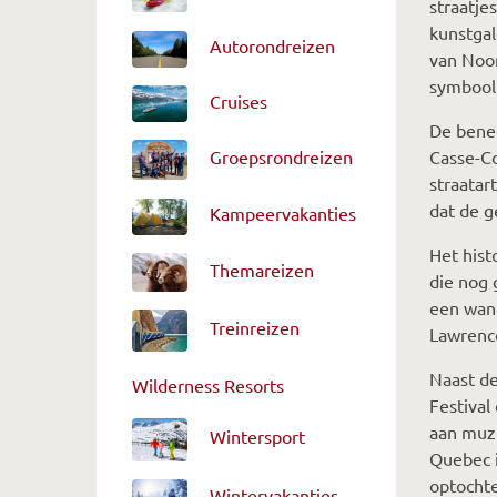
straatje
kunstgal
Autorondreizen
van Noor
symbool 
Cruises
De bened
Casse-Co
Groepsrondreizen
straatar
dat de g
Kampeervakanties
Het hist
Themareizen
die nog 
een wand
Treinreizen
Lawrenc
Naast de
Wilderness Resorts
Festival
aan muzi
Wintersport
Quebec i
optochte
Wintervakanties