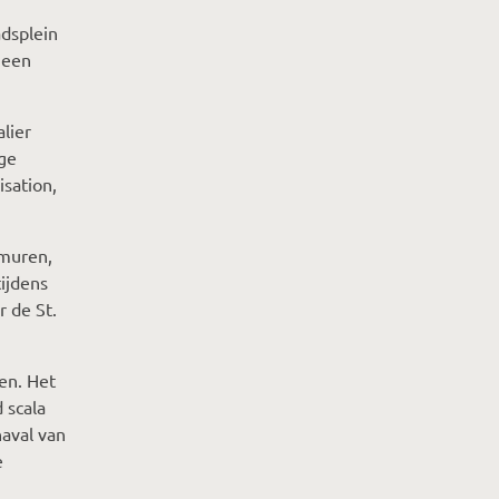
adsplein
 een
lier
ige
isation,
smuren,
tijdens
r de St.
ven. Het
 scala
aval van
e