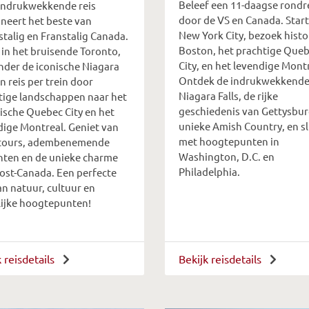
Beleef een 11-daagse rondr
indrukwekkende reis
door de VS en Canada. Start
neert het beste van
New York City, bezoek histo
stalig en Franstalig Canada.
Boston, het prachtige Que
 in het bruisende Toronto,
City, en het levendige Montr
der de iconische Niagara
Ontdek de indrukwekkend
en reis per trein door
Niagara Falls, de rijke
tige landschappen naar het
geschiedenis van Gettysbur
rische Quebec City en het
unieke Amish Country, en sl
dige Montreal. Geniet van
met hoogtepunten in
tours, adembenemende
Washington, D.C. en
chten en de unieke charme
Philadelphia.
ost-Canada. Een perfecte
an natuur, cultuur en
lijke hoogtepunten!
k reisdetails
Bekijk reisdetails