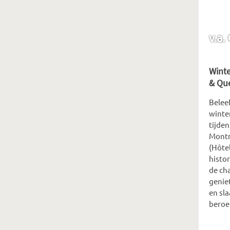
v.a.
Winte
& Que
Belee
winte
tijden
Montre
(Hôtel
histo
de ch
geniet
en sla
beroe