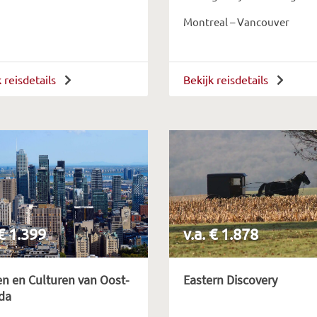
Montreal – Vancouver
k reisdetails
Bekijk reisdetails
 € 1.399
v.a. € 1.878
n en Culturen van Oost-
Eastern Discovery
da