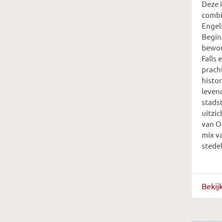
Deze 
combi
Engel
Begin
bewon
Falls 
prach
histo
leven
stads
uitzi
van O
mix v
stede
Bekij