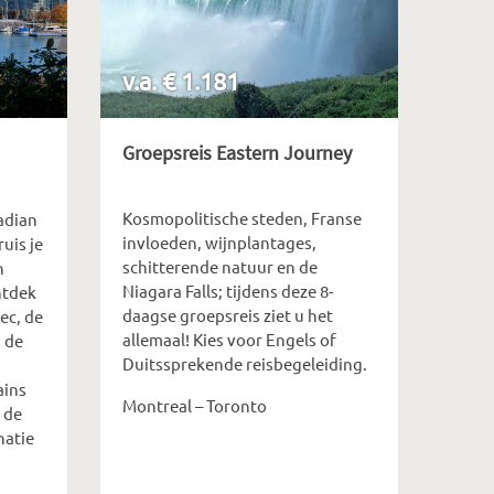
v.a. € 1.181
Groepsreis Eastern Journey
Kosmopolitische steden, Franse
adian
invloeden, wijnplantages,
uis je
schitterende natuur en de
n
Niagara Falls; tijdens deze 8-
ntdek
daagse groepsreis ziet u het
ec, de
allemaal! Kies voor Engels of
 de
Duitssprekende reisbegeleiding.
ains
Montreal – Toronto
 de
natie