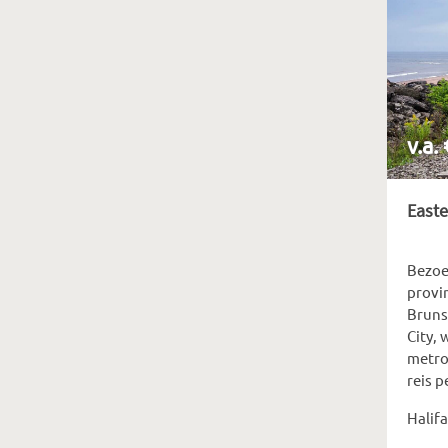
v.a.
Easte
Bezoe
provi
Bruns
City,
metro
reis p
Halifa