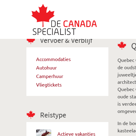
Vervoer & Verblijf
Q
Accommodaties
Quebec C
de oudst
Autohuur
juweeltj
Camperhuur
architec
Vliegtickets
Quebec C
oude sta
is verde
omgeven
Reistype
In de bo
kasteela
Actieve vakanties