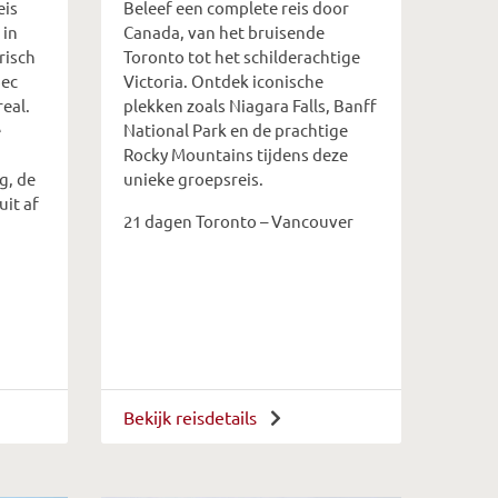
eis
Beleef een complete reis door
 in
Canada, van het bruisende
risch
Toronto tot het schilderachtige
bec
Victoria. Ontdek iconische
eal.
plekken zoals Niagara Falls, Banff
e
National Park en de prachtige
Rocky Mountains tijdens deze
g, de
unieke groepsreis.
uit af
21 dagen Toronto – Vancouver
Bekijk reisdetails