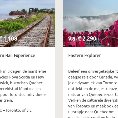
 € 1.108
v.a. € 2.290
rn Rail Experience
Eastern Explorer
k in 8 dagen de maritieme
Beleef een onvergetelijke 1
ncies Nova Scotia en New
daagse reis door Canada, w
wick, historisch Quebec
je de dynamiek van Toronto
 wereldstad Montreal en
ontdekt en de majestueuze
pool Toronto. Individuele
natuur van Quebec ervaart.
er trein,
Verken de culturele diversit
van Toronto en maak ook e
x – Toronto, of v.v.
uitstapje naar Quebec om
walvissen te spotten in de