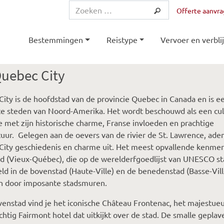
Offerte aanvr
Bestemmingen
Reistype
Vervoer en verblij
uebec City
ity is de hoofdstad van de provincie Quebec in Canada en is e
e steden van Noord-Amerika. Het wordt beschouwd als een cul
e met zijn historische charme, Franse invloeden en prachtige
tuur. Gelegen aan de oevers van de rivier de St. Lawrence, ade
ity geschiedenis en charme uit. Het meest opvallende kenmer
d (Vieux-Québec), die op de werelderfgoedlijst van UNESCO st
eld in de bovenstad (Haute-Ville) en de benedenstad (Basse-Vill
 door imposante stadsmuren.
venstad vind je het iconische Château Frontenac, het majestue
chtig Fairmont hotel dat uitkijkt over de stad. De smalle geplav