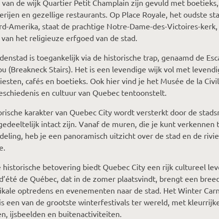
s van de wijk Quartier Petit Champlain zijn gevuld met boetieks,
erijen en gezellige restaurants. Op Place Royale, het oudste st
d-Amerika, staat de prachtige Notre-Dame-des-Victoires-kerk,
van het religieuze erfgoed van de stad.
enstad is toegankelijk via de historische trap, genaamd de Esca
u (Breakneck Stairs). Het is een levendige wijk vol met levend
tiesten, cafés en boetieks. Ook hier vind je het Musée de la Civil
eschiedenis en cultuur van Quebec tentoonstelt.
orische karakter van Quebec City wordt versterkt door de stad
gedeeltelijk intact zijn. Vanaf de muren, die je kunt verkennen 
eling, heb je een panoramisch uitzicht over de stad en de rivie
e.
 historische betovering biedt Quebec City een rijk cultureel le
 d’été de Québec, dat in de zomer plaatsvindt, brengt een breed
kale optredens en evenementen naar de stad. Het Winter Carn
s een van de grootste winterfestivals ter wereld, met kleurrijk
n, ijsbeelden en buitenactiviteiten.