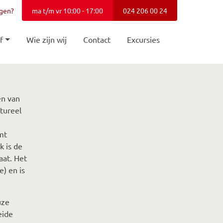
agen?
ma t/m vr 10:00 - 17:00
024 206 00 24
f
Wie zijn wij
Contact
Excursies
en van
tureel
mt
k is de
aat. Het
e) en is
uze
eide